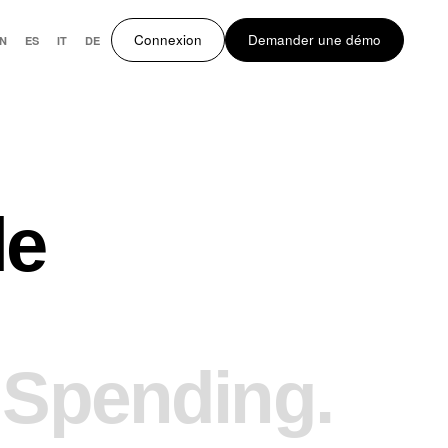
Connexion
Demander une démo
N
ES
IT
DE
le
 Spending.