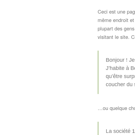
Ceci est une page
même endroit et 
plupart des gen
visitant le site
Bonjour ! Je
J’habite à B
qu’être surp
coucher du s
…ou quelque ch
La société 