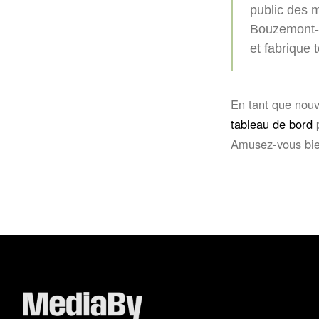
public des m
Bouzemont-S
et fabrique
En tant que nouv
tableau de bord
p
Amusez-vous bie