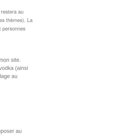
 restera au
des thèmes). La
x personnes
mon site.
 vodka (ainsi
plage au
oposer au