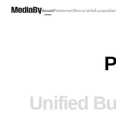
Accueil
Plateforme
Offres et tarifs
À propos
Dem
P
Unified B