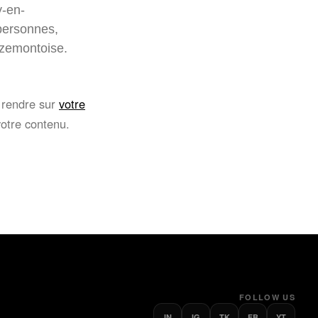
y-en-
personnes,
uzemontoise.
s rendre sur
votre
otre contenu.
FOLLOW US
IN
IG
TK
FB
YT