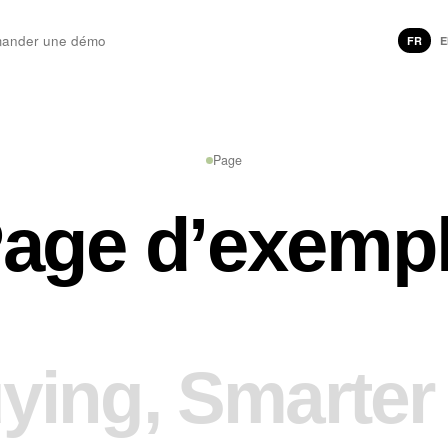
ander une démo
FR
E
Page
age d’exemp
uying, Smarter