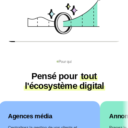
Pour qui
Pensé pour
tout
l'écosystème digital
Agences média
Annon
Centralisez la gestion de vos clients et
Prenez le