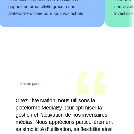
gagnez en productivité grâce à une
une visibi
plateforme unifiée pour tous vos achats.
investisse
Ils en parlent
Chez Live Nation, nous utilisons la
plateforme MediaBy pour optimiser la
gestion et l’activation de nos inventaires
médias. Nous apprécions particulièrement
sa simplicité d’utilisation, sa flexibilité ainsi